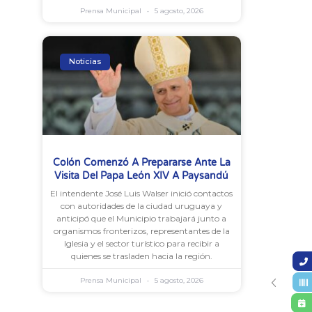
Prensa Municipal
5 agosto, 2026
Noticias
Colón Comenzó A Prepararse Ante La
Visita Del Papa León XIV A Paysandú
El intendente José Luis Walser inició contactos
con autoridades de la ciudad uruguaya y
anticipó que el Municipio trabajará junto a
organismos fronterizos, representantes de la
Iglesia y el sector turístico para recibir a
quienes se trasladen hacia la región.
Prensa Municipal
5 agosto, 2026