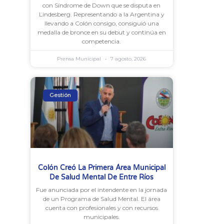
con Síndrome de Down que se disputa en
Lindesberg. Representando a la Argentina y
llevando a Colón consigo, consiguió una
medalla de bronce en su debut y continúa en
competencia.
Prensa Municipal
7 agosto, 2026
Gestión
Colón Creó La Primera Área Municipal
De Salud Mental De Entre Ríos
Fue anunciada por el intendente en la jornada
de un Programa de Salud Mental. El área
cuenta con profesionales y con recursos
municipales.