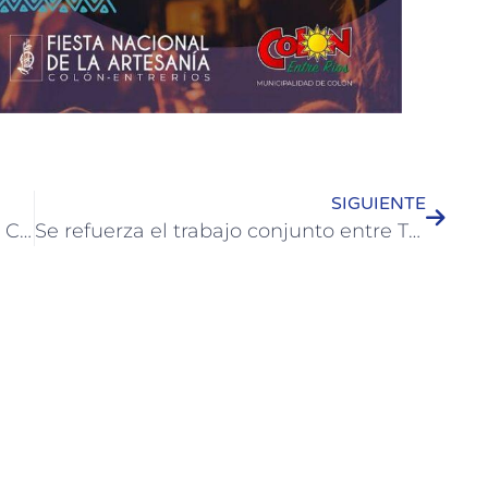
SIGUIENTE
Se licitaron obras para el Hospital de Colón y para la Escuela 60 por casi $200 millones
Se refuerza el trabajo conjunto entre Turismo y la empresa local EntreNuts