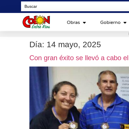
Search
for:
Obras
Gobierno
Día:
14 mayo, 2025
Con gran éxito se llevó a cabo 