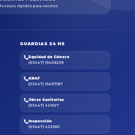
Accesos rápidos para vecinos
GUARDIAS 24 HS
Equidad de Género
(03447) 15406239
ANAF
(03447) 15497187
Obras Sanitarias
(03447) 421627
Inspección
(03447) 423560