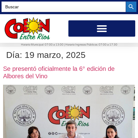
Searc
Search
for:
Horario Municipal: 07:00 a 13:00 | Horario Ingresos Públicos: 07:00 a 17:30
Día:
19 marzo, 2025
Se presentó oficialmente la 6° edición de
Albores del Vino