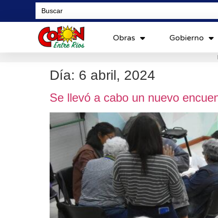
Search
for:
Obras
Gobierno
Día:
6 abril, 2024
Se llevó a cabo un nuevo encue