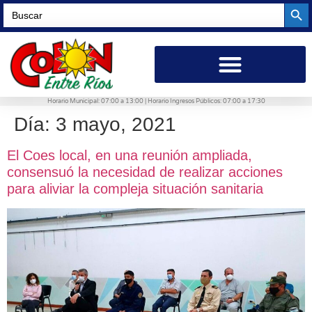
Searc
Search
for:
Horario Municipal: 07:00 a 13:00 | Horario Ingresos Públicos: 07:00 a 17:30
Día:
3 mayo, 2021
El Coes local, en una reunión ampliada,
consensuó la necesidad de realizar acciones
para aliviar la compleja situación sanitaria