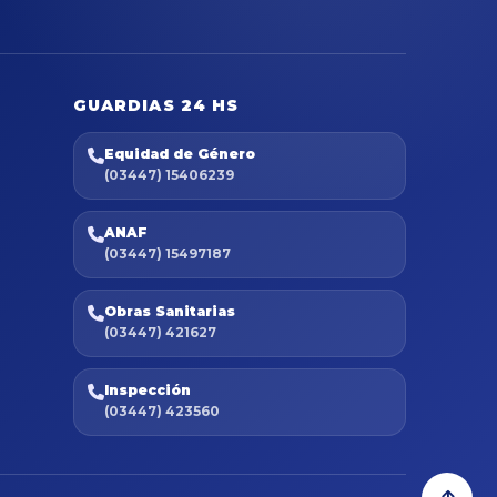
GUARDIAS 24 HS
Equidad de Género
(03447) 15406239
ANAF
(03447) 15497187
Obras Sanitarias
(03447) 421627
Inspección
(03447) 423560